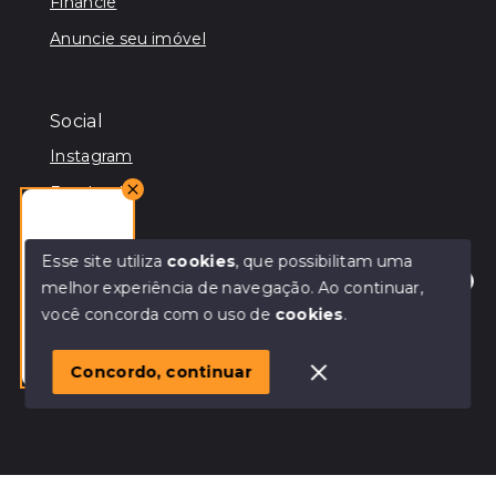
Financie
Anuncie seu imóvel
Social
Instagram
Facebook
Youtube
Esse site utiliza
cookies
, que possibilitam uma
melhor experiência de navegação.
Ao continuar,
Olá! Estamos disponíveis para te ajudar
você concorda com o uso de
cookies
.
© Copyright 2026 - Terra Nobre - CRECI JURIDICO:
44706 - Todos os direitos reservados
Conheça nosso trabalho
1
Concordo, continuar
SITE PARA IMOBILIARIA