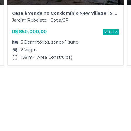
Casa à Venda no Condomínio New Village | 5 Dormitórios | Quintal com Churrasqueira | 158,99m² | 2 Vagas
Jardim Rebelato - Cotia/SP
R$850.000,00
VENDA
5
Dormitórios
, sendo
1
suíte
2 Vagas
159 m² (Área Construída)