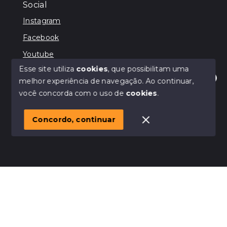
Social
Instagram
Facebook
Youtube
Esse site utiliza
cookies
, que possibilitam uma
melhor experiência de navegação.
Ao continuar,
Olá! Estamos disponíveis para te ajudar
você concorda com o uso de
cookies
.
© Copyright 2026 - Terra Nobre - CRECI JURIDICO:
44706 - Todos os direitos reservados
1
Concordo, continuar
SITE PARA IMOBILIARIA
Início
Histórico
Favoritos