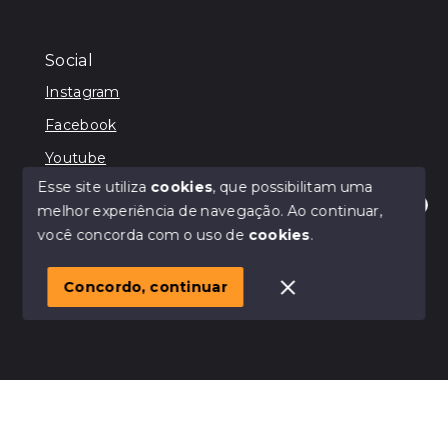
Social
Instagram
Facebook
Youtube
Esse site utiliza
cookies
, que possibilitam uma
melhor experiência de navegação.
Ao continuar,
Olá! Estamos disponíveis para te ajudar
você concorda com o uso de
cookies
.
© Copyright 2026 - Terra Nobre - CRECI JURIDICO:
44706 - Todos os direitos reservados
1
Concordo, continuar
SITE PARA IMOBILIARIA
Início
Histórico
Favoritos