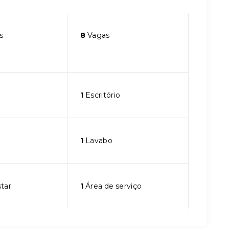
s
8
Vagas
1
Escritório
1
Lavabo
star
1
Área de serviço