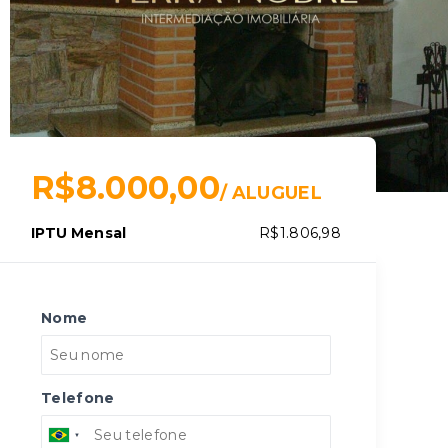
R$8.000,00
/
ALUGUEL
IPTU Mensal
R$1.806,98
Nome
Telefone