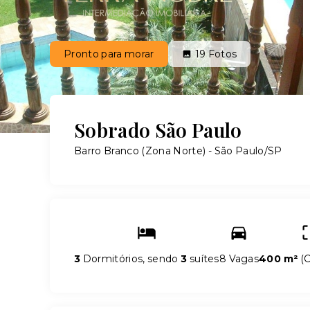
Pronto para morar
19
Fotos
Sobrado São Paulo
Barro Branco (Zona Norte) - São Paulo/SP
3
Dormitórios, sendo
3
suítes
8 Vagas
400 m²
(
C