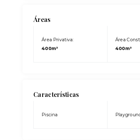
Áreas
Área Privativa:
Área Const
400m²
400m²
Características
Piscina
Playgroun