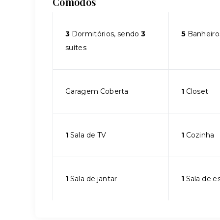
Cômodos
3
Dormitórios, sendo
3
5
Banheiro
suítes
Garagem Coberta
1
Closet
1
Sala de TV
1
Cozinha
1
Sala de jantar
1
Sala de e