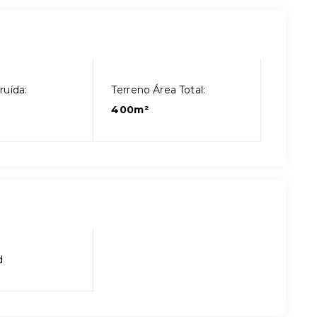
ruída:
Terreno Área Total:
400m²
d